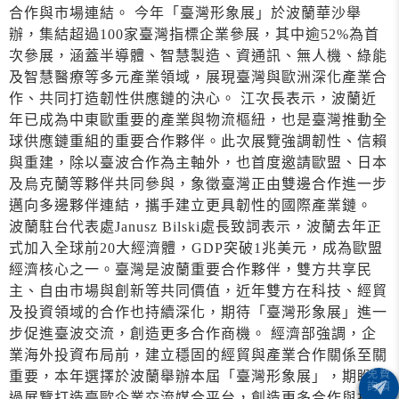
合作與市場連結。 今年「臺灣形象展」於波蘭華沙舉
辦，集結超過100家臺灣指標企業參展，其中逾52%為首
次參展，涵蓋半導體、智慧製造、資通訊、無人機、綠能
及智慧醫療等多元產業領域，展現臺灣與歐洲深化產業合
作、共同打造韌性供應鏈的決心。 江次長表示，波蘭近
年已成為中東歐重要的產業與物流樞紐，也是臺灣推動全
球供應鏈重組的重要合作夥伴。此次展覽強調韌性、信賴
與重建，除以臺波合作為主軸外，也首度邀請歐盟、日本
及烏克蘭等夥伴共同參與，象徵臺灣正由雙邊合作進一步
邁向多邊夥伴連結，攜手建立更具韌性的國際產業鏈。
波蘭駐台代表處Janusz Bilski處長致詞表示，波蘭去年正
式加入全球前20大經濟體，GDP突破1兆美元，成為歐盟
經濟核心之一。臺灣是波蘭重要合作夥伴，雙方共享民
主、自由市場與創新等共同價值，近年雙方在科技、經貿
及投資領域的合作也持續深化，期待「臺灣形象展」進一
步促進臺波交流，創造更多合作商機。 經濟部強調，企
業海外投資布局前，建立穩固的經貿與產業合作關係至關
重要，本年選擇於波蘭舉辦本屆「臺灣形象展」，期盼透
過展覽打造臺歐企業交流媒合平台，創造更多合作與投資