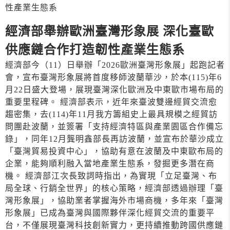
性產業生態系
經濟部舉辦歐洲臺灣形象展 深化臺歐
供應鏈合作打造韌性產業生態系
經濟部今（11）日舉辦「2026歐洲臺灣形象展」起跑記者
會，宣布臺灣形象展將首度移師波蘭華沙，於本(115)年6
月22日盛大登場，展現臺灣深化歐洲及中東歐市場布局的
重要里程碑。 經濟部表示，近年來臺波雙邊經貿交流愈
趨密集，去(114)年11月我方籌組史上最具規模之經貿訪
問團赴波蘭，並簽署「支持經濟特區與產業園區合作備忘
錄」，同年12月龔明鑫部長再訪波蘭，並宣布於華沙成立
「臺灣貿易投資中心」，協助有意在波蘭及中東歐布局的
企業，能夠順利融入當地產業生態系，發掘更多潛在商
機。 經濟部江次長致詞時指出，為實現「立足臺灣、布
局全球、行銷全世界」的核心策略，經濟部透過辦理「臺
灣形象展」，協助業者掌握海外市場商機，多年來「臺灣
形象展」已成為臺灣與國際夥伴深化經貿交流的重要平
台，不僅展現臺灣科技創新實力，更持續推動跨國供應鏈